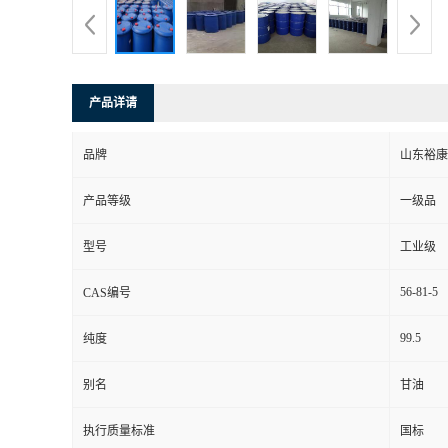
产品详请
品牌
山东裕康
产品等级
一级品
型号
工业级
56-81-5
CAS编号
99.5
纯度
别名
甘油
执行质量标准
国标