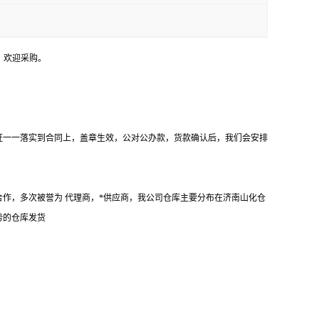
，欢迎采购。
证一一落实到合同上，盖章生效，公对公办款，货款确认后，我们会安排
作，多次被誉为 代理商，*供应商，我公司仓库主要分布在济南山化仓
势的仓库发货