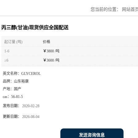
您当前的位置：
网站首
丙三醇(甘油)现货供应全国配送
起订量 (吨)
价格
1-6
￥
3800 /吨
≥6
￥
3600 /吨
英文名称：
GLYCEROL
品牌：
山东裕康
产地：
国产
cas：
56-81-5
发布日期：
2020-02-28
更新日期：
2026-08-04
发送咨询信息