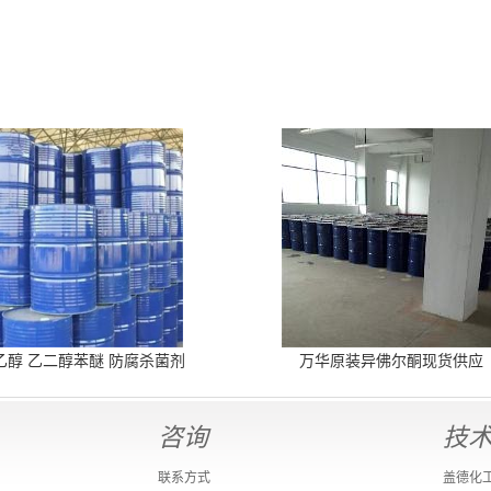
乙醇 乙二醇苯醚 防腐杀菌剂
万华原装异佛尔酮现货供应
咨询
技
联系方式
盖德化