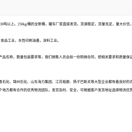
在30吨以上。250kg/桶的全新桶，罐车厂家直接发货。货源稳定，货量充足，量大价优
，食品工业，水性印刷油墨，涂料工业。
产品名称，数量包装要求等，我们销售人员会拟一份购销合同，把相关要求和质量保
鲁石化、锦州石化、山东海力集团、江苏裕廊、扬子巴斯夫等大型企业都有着良好的合
个地方都有合作的优秀物流团队，发货及时、安全，可根据客户发货地址选择物流优