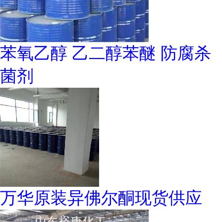
苯氧乙醇 乙二醇苯醚 防腐杀
菌剂
万华原装异佛尔酮现货供应