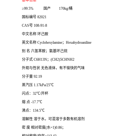
基本信息
≥99.5% 国产 170kg/桶
国标编号 82021
CAS号 108-91-8
中文名称 环己胺
英文名称 Cyclohexylamine；Hexahydroaniline
别 名 六氢苯胺；氨基环己烷
分子式 C6H13N；(CH2)5CHNH2
外观与性状 无色液体，有不愉快的气味
分子量 92.19
蒸汽压 1.17kPa/25℃
闪点：32℃/开杯
熔 点 -17.7℃
沸点：134.5℃
溶解性 溶于水，可混溶于多数有机溶剂
密 度 相对密度(水=1)0.86；