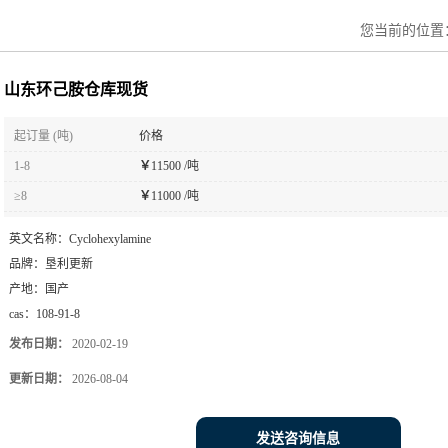
您当前的位置
山东环己胺仓库现货
起订量 (吨)
价格
1-8
￥
11500 /吨
≥8
￥
11000 /吨
英文名称：
Cyclohexylamine
品牌：
垦利更新
产地：
国产
cas：
108-91-8
发布日期：
2020-02-19
更新日期：
2026-08-04
发送咨询信息