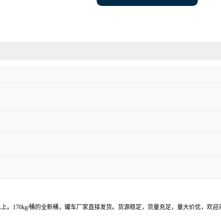
以上。170kg/桶的全新桶，罐车厂家直接发货。货源稳定，货量充足，量大价优，欢迎