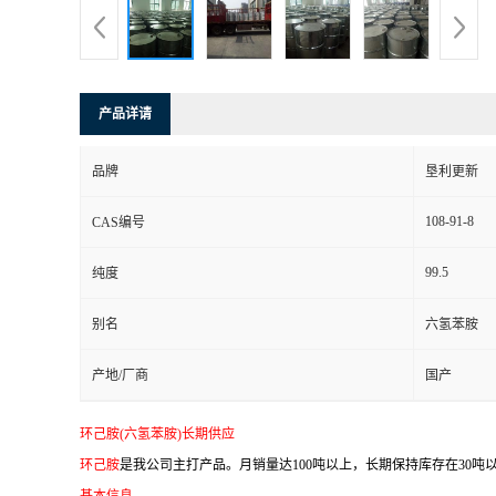
产品详请
品牌
垦利更新
108-91-8
CAS编号
99.5
纯度
别名
六氢苯胺
产地/厂商
国产
环己胺(六氢苯胺)长期供应
环己胺
是我公司主打产品。月销量达100吨以上，长期保持库存在30吨