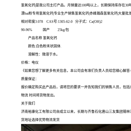
氢氧化钙|是我公司主打产品。月销量达100吨以上，长期保持库存在30
漂bai粉专用氢氧化钙|专业生产销售氢氧化钙|赤峰瀚森氢氧化钙|大量批
相对密度3.078 CAS号:1305-62-0 分子式：Ca(OH)2
90-96% 国产 25kg/包
产品名称 氢氧化钙
颜色:白色粉末状固体.
溶解性：微溶于水。
价格：电仪
《如果您想了解更多有关信息，本公司会有准们负责人员给您细心解答>
质量保证：
报价确定购买此产品后，请将您的要求一并告知我们的销售人员，包括
物流 时间将货物发出。
关于我们
济南裕康化工有限公司自成立以来，长期与齐鲁石化唐山三友集团锡林
货地址选择优势物流发货