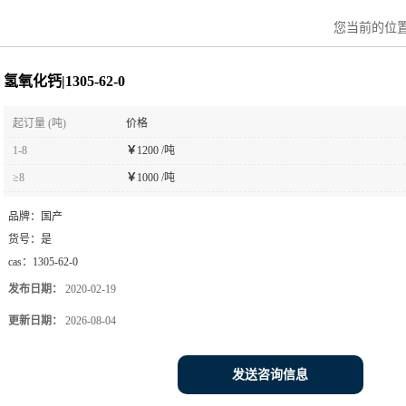
您当前的位
氢氧化钙|1305-62-0
起订量 (吨)
价格
1-8
￥
1200 /吨
≥8
￥
1000 /吨
品牌：
国产
货号：
是
cas：
1305-62-0
发布日期：
2020-02-19
更新日期：
2026-08-04
发送咨询信息