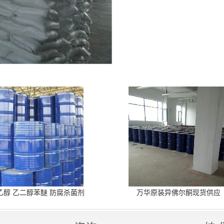
乙醇 乙二醇苯醚 防腐杀菌剂
万华原装异佛尔酮现货供应