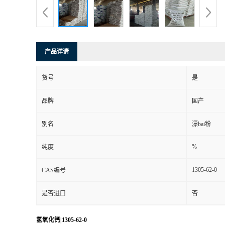
产品详请
货号
是
品牌
国产
别名
漂bai粉
%
纯度
1305-62-0
CAS编号
是否进口
否
氢氧化钙|1305-62-0