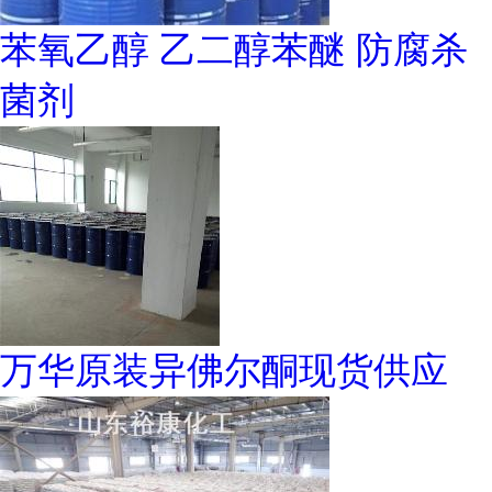
苯氧乙醇 乙二醇苯醚 防腐杀
菌剂
万华原装异佛尔酮现货供应