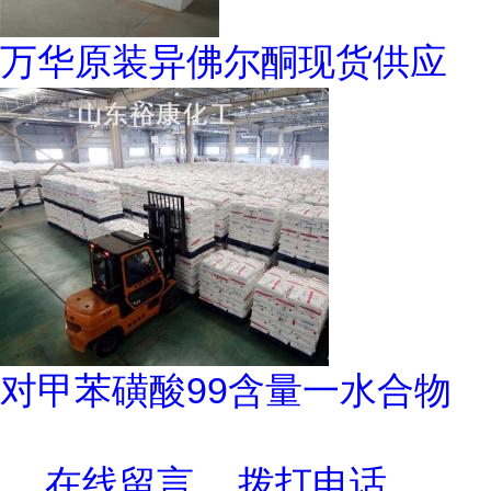
万华原装异佛尔酮现货供应
对甲苯磺酸99含量一水合物
在线留言
拨打电话