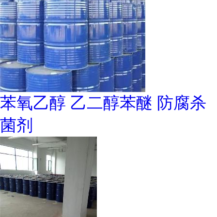
苯氧乙醇 乙二醇苯醚 防腐杀
菌剂