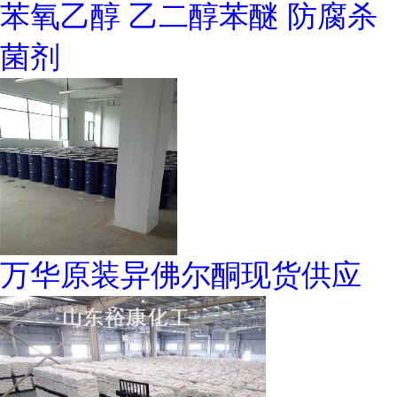
苯氧乙醇 乙二醇苯醚 防腐杀
菌剂
万华原装异佛尔酮现货供应