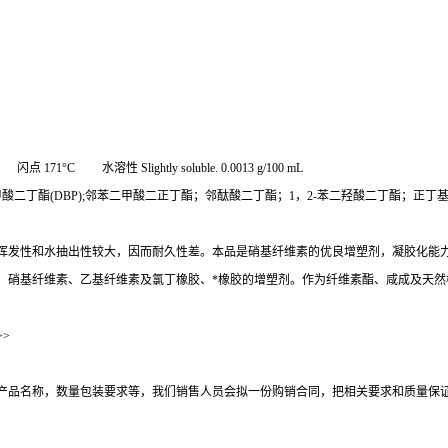
°C 水溶性 Slightly soluble. 0.0013 g/100 mL
酸二丁酯(DBP);邻苯二甲酸二正丁酯；邻酞酸二丁酯；1，2-苯二羟酸二丁酯；正丁
发性和水抽出性较大，因而耐久性差。本品是硝基纤维素的优良增塑剂，凝胶化能力
、硝基纤维素、乙基纤维素及氯丁橡胶、*橡胶的增塑剂。作为纤维素酯、咸成及天然
>
产品名称，数量包装要求等，我们销售人员会拟一份购销合同，把相关要求和质量保