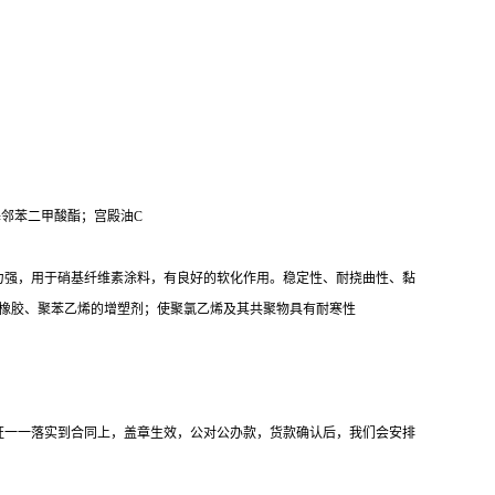
基邻苯二甲酸酯；宫殿油C
强，用于硝基纤维素涂料，有良好的软化作用。稳定性、耐挠曲性、黏
橡胶、聚苯乙烯的增塑剂；使聚氯乙烯及其共聚物具有耐寒性
证一一落实到合同上，盖章生效，公对公办款，货款确认后，我们会安排