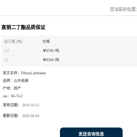
您当前的位置
直销二丁酯品质保证
起订量 (吨)
价格
1-7
￥
8700 /吨
≥7
￥
8500 /吨
英文名称：
Dibutyl phthalate
品牌：
山东裕康
产地：
国产
cas：
84-74-2
发布日期：
2019-10-12
更新日期：
2026-08-04
发送咨询信息