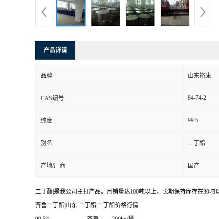
产品详请
品牌
山东裕康
84-74-2
CAS编号
99.5
纯度
别名
二丁酯
产地/厂商
国产
二丁酯|是我公司主打产品。月销量达100吨以上，长期保持库存在30吨
齐鲁二丁酯|山东 二丁酯|二丁酯价格行情