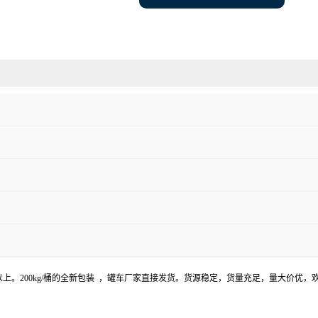
以上。200kg/桶的全新包装 ，罐车厂家直接发货。货源稳定，货量充足，量大价优，