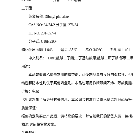
99.5% 齐鲁 200kg/桶
二丁酯
英文名称: Dibutyl phthalate
CAS NO: 84-74-2 分子量: 278.34
EC NO: 201-557-4
分子式: C16H22O4
物化性质 密度 1.043 熔点 -35°C 沸点 340°C 折射率 1.491 闪点 171
中文别名： DBP;酞酸二丁酯;二丁基酞酸酯;酞酸二正丁酯;邻苯二甲
用途：
本品是聚氯乙烯最常用的增塑剂，可使制品具有良好的柔软性，但挥
结性和防水性均优于其他增塑剂。本品也可用作聚醋酸乙烯、醇酸树脂
价格：电仪
《如果您想了解更多有关信息，本公司会有准们负责人员给您细心解答>
质量保证：
报价确定购买此产品后，请将您的要求一并告知我们的销售人员，包括
物流 时间将货物发出。